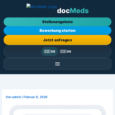
Zum
doc
Meds
Inhalt
springen
Stellenangebote
Bewerbung starten
Jetzt anfragen
🇩🇪 DE
🇬🇧 EN
Von
admin
/
Februar 6, 2026