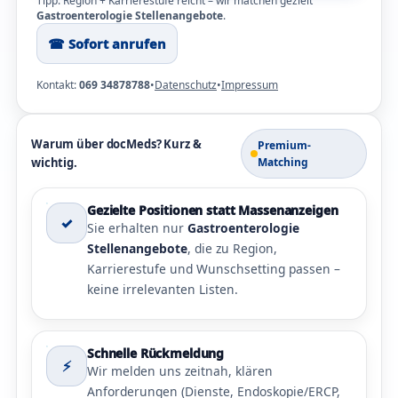
Tipp: Region + Karrierestufe reicht – wir matchen gezielt
Gastroenterologie Stellenangebote
.
☎︎ Sofort anrufen
Kontakt:
069 34878788
•
Datenschutz
•
Impressum
Warum über docMeds? Kurz &
Premium-
wichtig.
Matching
Gezielte Positionen statt Massenanzeigen
✓
Sie erhalten nur
Gastroenterologie
Stellenangebote
, die zu Region,
Karrierestufe und Wunschsetting passen –
keine irrelevanten Listen.
Schnelle Rückmeldung
⚡
Wir melden uns zeitnah, klären
Anforderungen (Dienste, Endoskopie/ERCP,