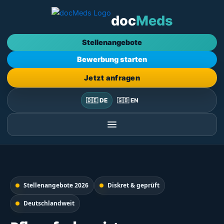
Zum
doc
Meds
Inhalt
springen
Stellenangebote
Bewerbung starten
Jetzt anfragen
🇩🇪 DE
🇬🇧 EN
Stellenangebote 2026
Diskret & geprüft
Deutschlandweit