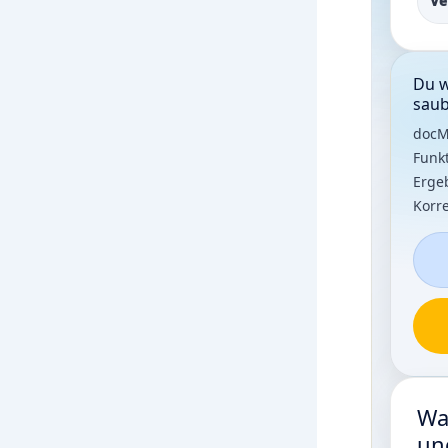
Ve
Du w
saub
docM
Funkt
Erge
Korr
Wa
un