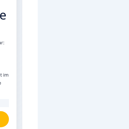
ie
r:
ät im
e