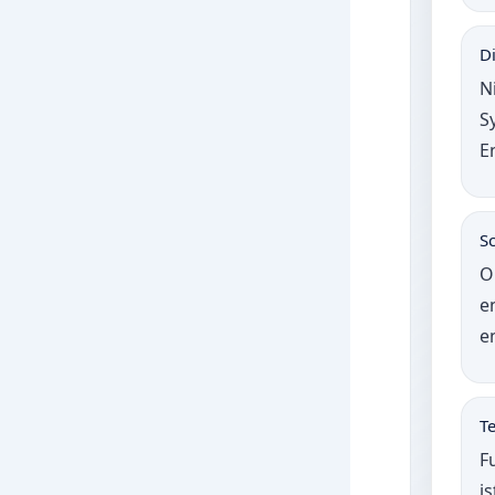
D
N
S
E
Sc
O
e
e
Te
F
is