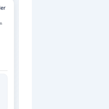
der
an