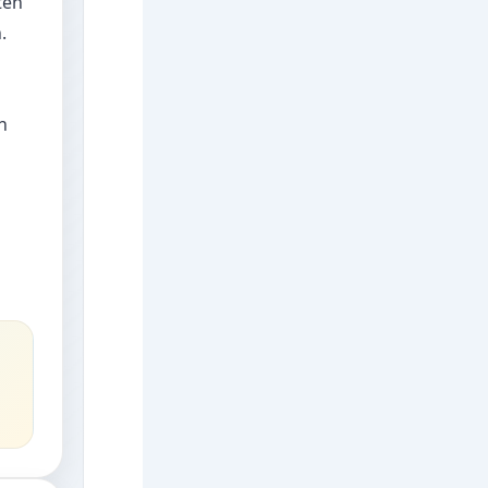
ten
.
n