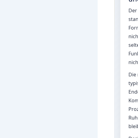
Der
sta
Form
nic
selt
Fun
nic
Die
typi
Endo
Kom
Pro
Ruhe
blei