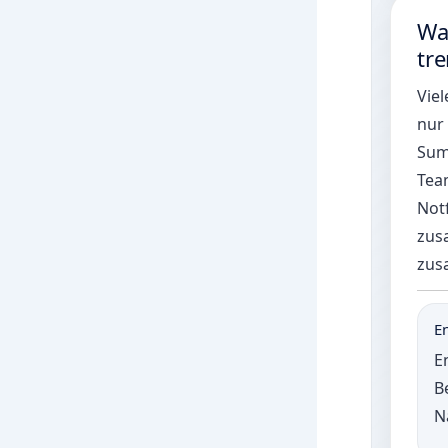
Wa
tr
Vie
nur 
Sum
Team
Not
zus
zus
E
E
B
N