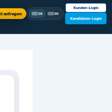
Kunden-Login
zt anfragen
🇩🇪 DE
🇬🇧 EN
Kandidaten-Login