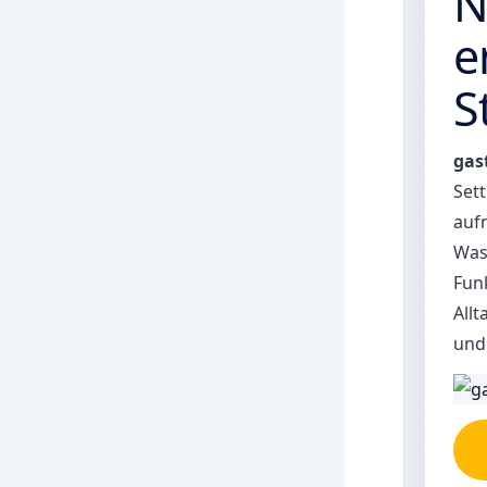
N
e
S
gas
Sett
auf
Was 
Funk
All
und 