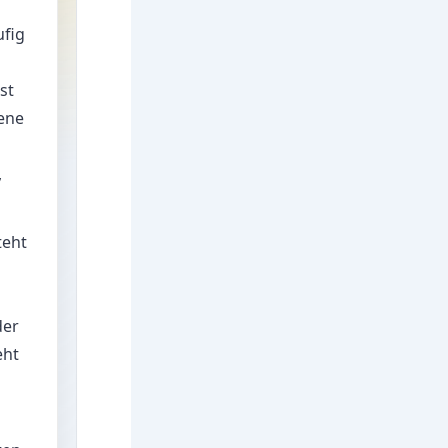
ufig
st
bene
,
teht
der
eht