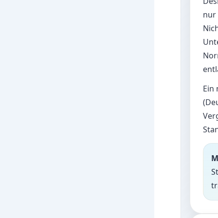
Des
nur
Nich
Unte
Nor
entl
Ein 
(De
Verg
Sta
M
S
t