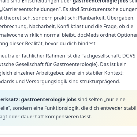
halb sind Entscheidungen über
gastroenterologie jobs
sel
 „Karriereentscheidungen“. Es sind Strukturentscheidungen
t theoretisch, sondern praktisch: Planbarkeit, Übergaben,
rbrechung, Nacharbeit, Konfliktlast und die Frage, ob die
malwoche wirklich normal bleibt. docMeds ordnet Optione
ang dieser Realität, bevor du dich bindest.
neutraler fachlicher Rahmen ist die Fachgesellschaft:
DGVS
utsche Gesellschaft für Gastroenterologie)
. Das ist kein
leich einzelner Arbeitgeber, aber ein stabiler Kontext:
ndards und Versorgungslogik sind strukturprägend.
erksatz:
gastroenterologie jobs
sind selten „nur eine
telle“, sondern eine Funktionslogik, die dich entweder stabil
rägt oder dauerhaft kompensieren lässt.