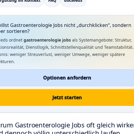
rgütung im Kontext
FAQ
docMeds
illst Gastroenterologie Jobs nicht „durchklicken“, sondern
er sortieren?
eds ordnet
gastroenterologie jobs
als Systemangebote: Struktur,
ionsrealität, Dienstlogik, Schnittstellenqualität und Teamstabilität.
bnis: weniger Streuverlust, weniger Umwege, weniger spätere
ekturen.
Optionen anfordern
Jetzt starten
rum Gastroenterologie Jobs oft gleich wirke
d dennoch völlig unterschiedlich laufen