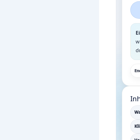
E
w
d
En
Inh
Wa
Kl