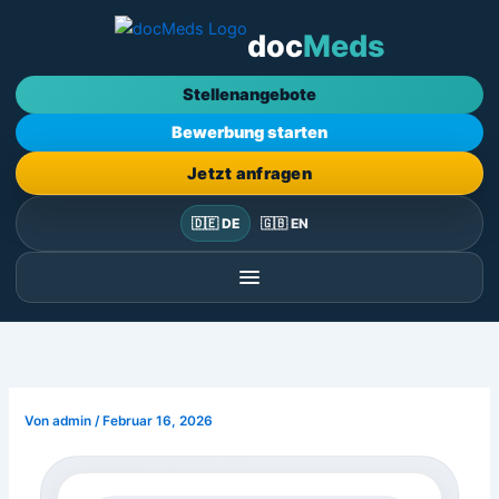
Zum
doc
Meds
Inhalt
springen
Stellenangebote
Bewerbung starten
Jetzt anfragen
🇩🇪 DE
🇬🇧 EN
Von
admin
/
Februar 16, 2026