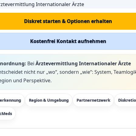
Diskret starten & Optionen erhalten
Kostenfrei Kontakt aufnehmen
inordnung:
Bei
Ärztevermittlung Internationaler Ärzte
ntscheidet nicht nur „wo“, sondern „wie“: System, Teamlogi
egion und Perspektive.
erkennung
Region & Umgebung
Partnernetzwerk
Diskreti
cMeds