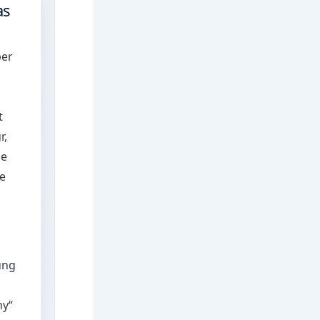
as
ber
t
r,
le
te
ung
ny“