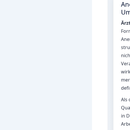
Ane
Um
Ärz
Form
Ane
stru
nic
Vera
wirk
mer
defi
Als
Qual
in D
Arb