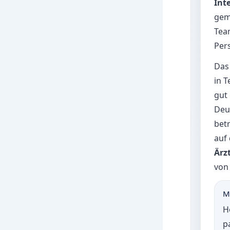
Int
gem
Tea
Pers
Das
in T
gut 
Deu
bet
auf
Ärz
von
M
H
p