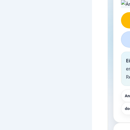
E
e
R
An
do