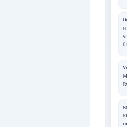
U
H
v
E
V
M
R
R
K
u