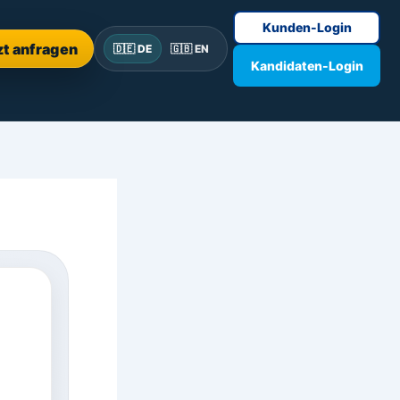
Kunden-Login
zt anfragen
🇩🇪 DE
🇬🇧 EN
Kandidaten-Login