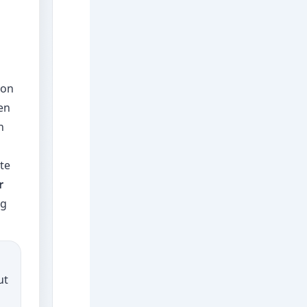
ion
len
n
te
r
ng
ut