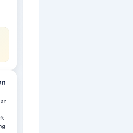
an
 an
ft
ng