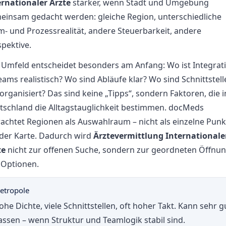
ernationaler Ärzte
stärker, wenn Stadt und Umgebung
einsam gedacht werden: gleiche Region, unterschiedliche
m- und Prozessrealität, andere Steuerbarkeit, andere
pektive.
 Umfeld entscheidet besonders am Anfang: Wo ist Integrat
eams realistisch? Wo sind Abläufe klar? Wo sind Schnittstel
organisiert? Das sind keine „Tipps“, sondern Faktoren, die i
tschland die Alltagstauglichkeit bestimmen. docMeds
rachtet Regionen als Auswahlraum – nicht als einzelne Punk
 der Karte. Dadurch wird
Ärztevermittlung Internationale
te
nicht zur offenen Suche, sondern zur geordneten Öffnu
 Optionen.
etropole
ohe Dichte, viele Schnittstellen, oft hoher Takt. Kann sehr g
assen – wenn Struktur und Teamlogik stabil sind.