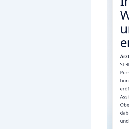
I
W
u
e
Ärz
Stel
Per
bun
eröf
Assi
Obe
dabe
und