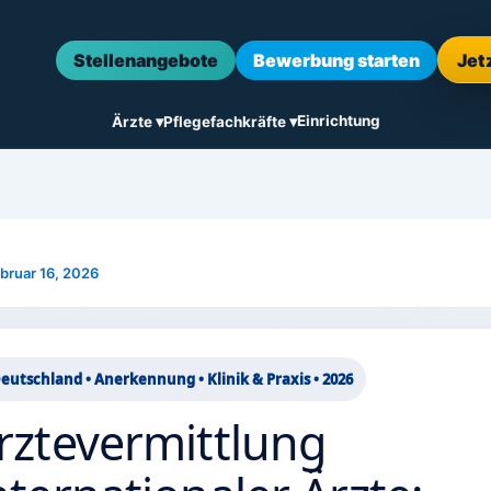
Stellenangebote
Bewerbung starten
Jet
Einrichtung
Ärzte ▾
Pflegefachkräfte ▾
bruar 16, 2026
eutschland • Anerkennung • Klinik & Praxis • 2026
rztevermittlung