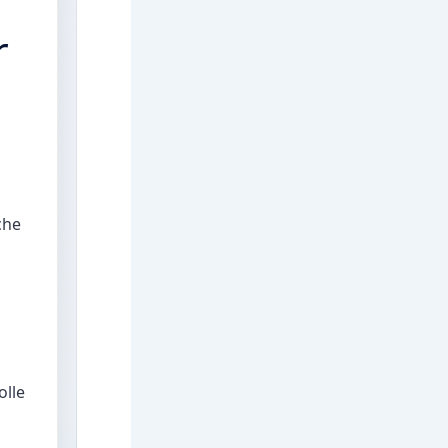
r
che
olle