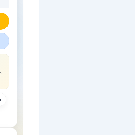
k,
on