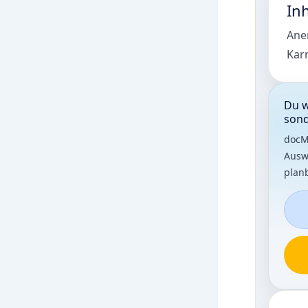
Inh
Ane
Kar
Du w
sond
docM
Auswa
planb