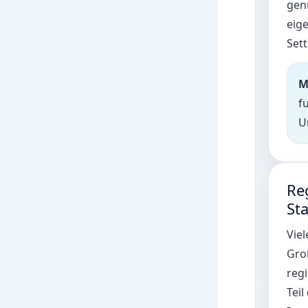
gen
eige
Sett
M
f
U
Re
St
Viel
Groß
reg
Tei