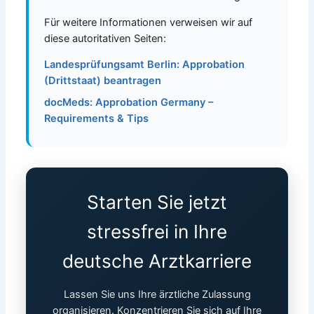
Für weitere Informationen verweisen wir auf
diese autoritativen Seiten:
Landesprüfungsamt Berlin: Approbation
(Drittstaat) beantragen
docMeds: Approbation Germany –
Requirements & Tips
Starten Sie jetzt
stressfrei in Ihre
deutsche Arztkarriere
Lassen Sie uns Ihre ärztliche Zulassung
organisieren. Konzentrieren Sie sich auf Ihre