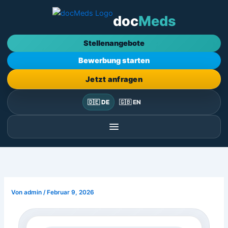
Zum
doc
Meds
Inhalt
springen
Stellenangebote
Bewerbung starten
Jetzt anfragen
🇩🇪 DE
🇬🇧 EN
Von
admin
/
Februar 9, 2026