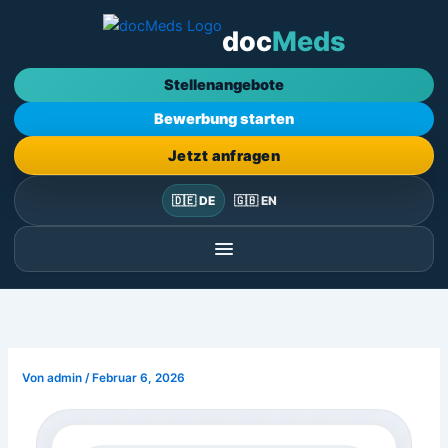
Zum
doc
Meds
Inhalt
springen
Stellenangebote
Bewerbung starten
Jetzt anfragen
🇩🇪 DE
🇬🇧 EN
Von
admin
/
Februar 6, 2026