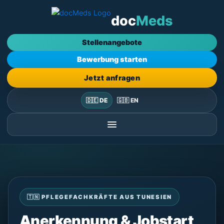
Zum
doc
Meds
Inhalt
springen
Stellenangebote
Bewerbung starten
Jetzt anfragen
🇩🇪 DE
🇬🇧 EN
🇹🇳 PFLEGEFACHKRÄFTE AUS TUNESIEN
Anerkennung & Jobstart