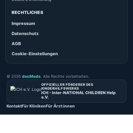
RECHTLICHES
Impressum
Datenschutz
AGB
Cookie-Einstellungen
©
2026
docMeds
. Alle Rechte vorbehalten.
OFFIZIELLER FÖRDERER DES
KINDERHILFSWERKS
ICH - Inter-NATIONAL CHILDREN Help
e.V.
Kontakt
Für Kliniken
Für Ärzt:innen
English
(
Englisch
)
Deutsch