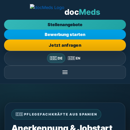
Zum
doc
Meds
Inhalt
springen
Stellenangebote
Bewerbung starten
Jetzt anfragen
🇩🇪 DE
🇬🇧 EN
🇪🇸 PFLEGEFACHKRÄFTE AUS SPANIEN
Anerkennung & Jobstart