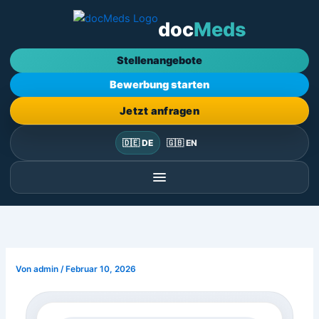
Zum
doc
Meds
Inhalt
springen
Stellenangebote
Bewerbung starten
Jetzt anfragen
🇩🇪 DE
🇬🇧 EN
Von
admin
/
Februar 10, 2026