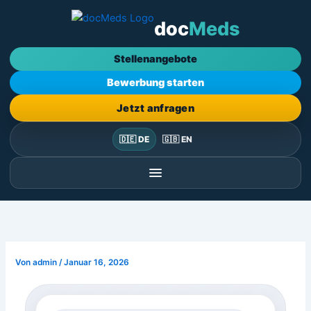
Zum
doc
Meds
Inhalt
springen
Stellenangebote
Bewerbung starten
Jetzt anfragen
🇩🇪 DE
🇬🇧 EN
Von
admin
/
Januar 16, 2026