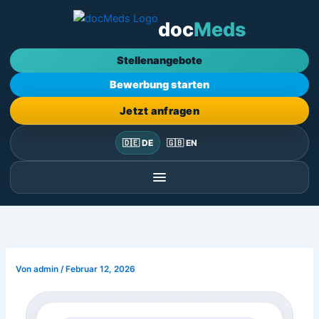
Zum
doc
Meds
Inhalt
springen
Stellenangebote
Bewerbung starten
Jetzt anfragen
🇩🇪 DE
🇬🇧 EN
Von
admin
/
Februar 12, 2026