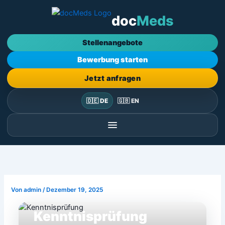
Zum
doc
Meds
Inhalt
springen
Stellenangebote
Bewerbung starten
Jetzt anfragen
🇩🇪 DE
🇬🇧 EN
Von
admin
/
Dezember 19, 2025
Kenntnisprüfung