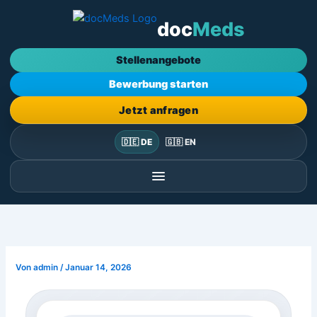
Zum
doc
Meds
Inhalt
springen
Stellenangebote
Bewerbung starten
Jetzt anfragen
🇩🇪 DE
🇬🇧 EN
Von
admin
/
Januar 14, 2026