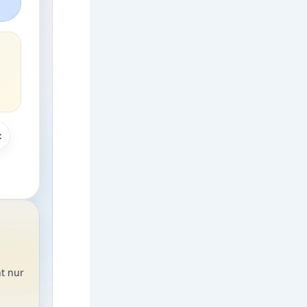
t
t nur