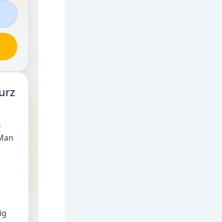
urz
.
 Man
ig