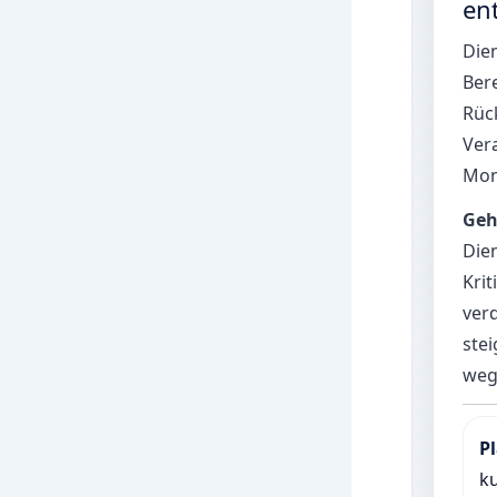
en
Dien
Bere
Rück
Ver
Mona
Geh
Die
Kri
verd
stei
weg
P
ku