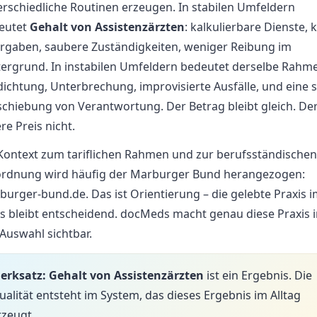
erschiedliche Routinen erzeugen. In stabilen Umfeldern
eutet
Gehalt von Assistenzärzten
: kalkulierbare Dienste, 
rgaben, saubere Zuständigkeiten, weniger Reibung im
tergrund. In instabilen Umfeldern bedeutet derselbe Rahm
ichtung, Unterbrechung, improvisierte Ausfälle, und eine st
schiebung von Verantwortung. Der Betrag bleibt gleich. De
re Preis nicht.
 Kontext zum tariflichen Rahmen und zur berufsständischen
ordnung wird häufig der Marburger Bund herangezogen:
burger-bund.de
. Das ist Orientierung – die gelebte Praxis 
s bleibt entscheidend. docMeds macht genau diese Praxis 
Auswahl sichtbar.
erksatz:
Gehalt von Assistenzärzten
ist ein Ergebnis. Die
ualität entsteht im System, das dieses Ergebnis im Alltag
rzeugt.