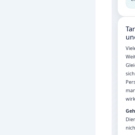
Tar
und
Viel
Weit
Glei
sic
Per
man
wirk
Geh
Dien
nich