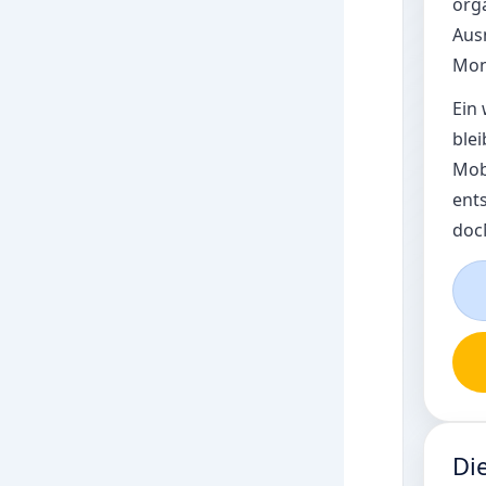
org
Aus
Mona
Ein 
blei
Mobi
ents
doc
Di