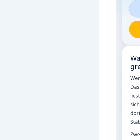
Wa
gre
Wer
Das 
lies
sich
dort
Stab
Zwe