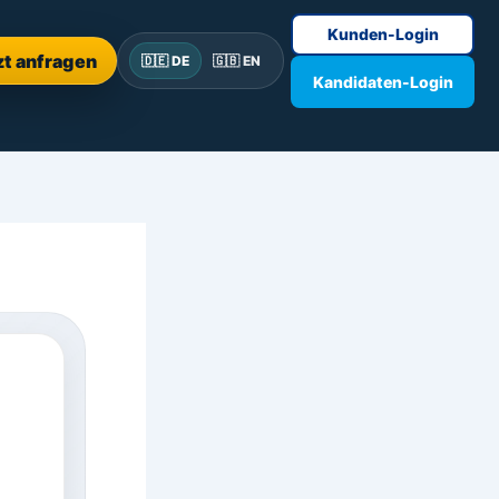
Kunden-Login
zt anfragen
🇩🇪 DE
🇬🇧 EN
Kandidaten-Login