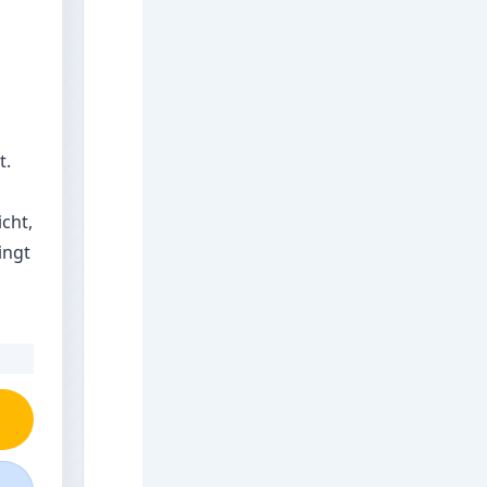
t.
cht,
ingt