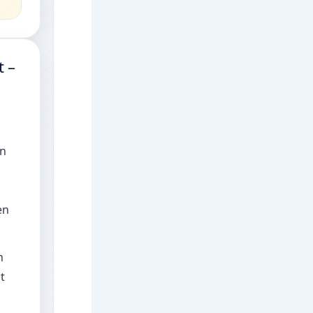
t –
nn
en
n
t