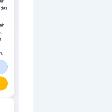
er
 das
Zahl
,
e
n.