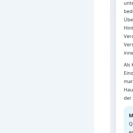
unt
bed
Übe
Hin
Verd
Ver
inne
Als
Ein
mar
Hau
der 
M
Q
e