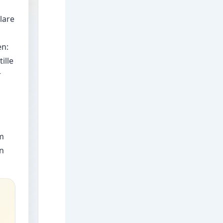
klare
en:
ille
r
im
in