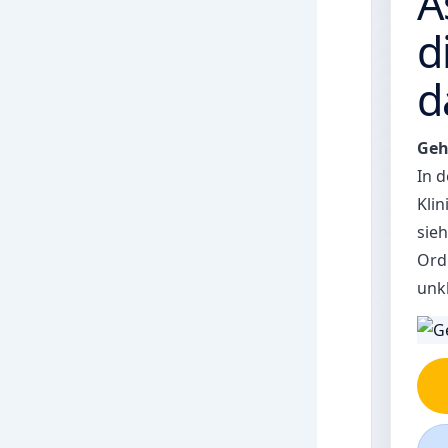
A
d
d
Geh
In d
Klin
sieh
Ord
unk