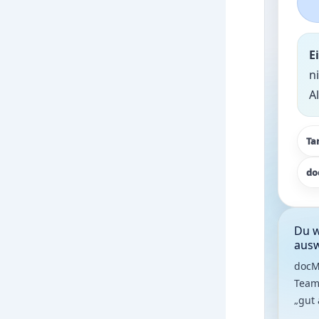
E
n
A
Ta
do
Du w
aus
docMe
Team
„gut 