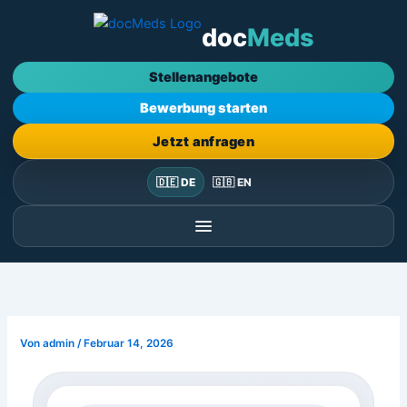
Zum
doc
Meds
Inhalt
springen
Stellenangebote
Bewerbung starten
Jetzt anfragen
🇩🇪 DE
🇬🇧 EN
Von
admin
/
Februar 14, 2026