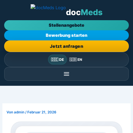
Zum
doc
Meds
Inhalt
springen
Stellenangebote
Bewerbung starten
Jetzt anfragen
🇩🇪 DE
🇬🇧 EN
Von
admin
/
Februar 21, 2026