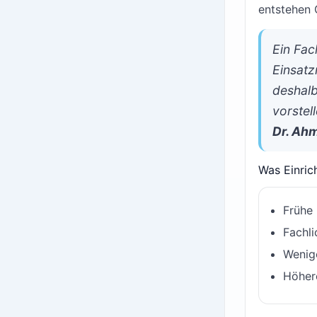
entstehen 
Ein Fac
Einsatz
deshalb
vorstell
Dr. Ah
Was Einric
Frühe
Fachli
Wenig
Höher