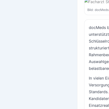
Bild: docMeds
docMeds b
unterstütz
Schlüsselro
strukturie
Rahmenbedi
Auswahlges
belastbarer
In vielen 
Versorgung
Standards.
Kandidaten
Einsatzrea