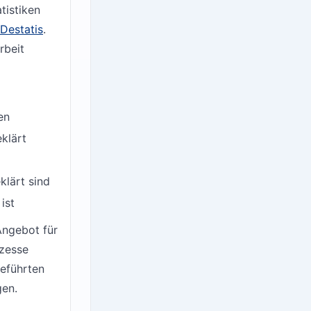
tistiken
Destatis
.
rbeit
en
klärt
klärt sind
ist
Angebot für
ozesse
geführten
gen.