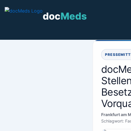
Zum
Inhalt
doc
Meds
springen
PRESSEMITT
docMed
Stelle
Besetz
Vorqua
Frankfurt am 
Schlagwort: Fa