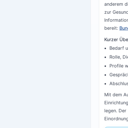
anderem d
zur Gesund
Informatio
bereit:
Bun
Kurzer Übe
Bedarf 
Rolle, D
Profile 
Gespräch
Abschlus
Mit dem A
Einrichtun
legen. Der 
Einordnung