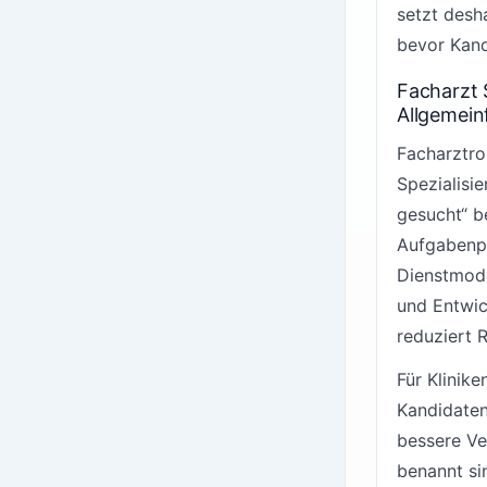
setzt desh
bevor Kand
Facharzt 
Allgemein
Facharztro
Spezialisi
gesucht“ b
Aufgabenpr
Dienstmode
und Entwic
reduziert 
Für Klinik
Kandidaten
bessere Ve
benannt si