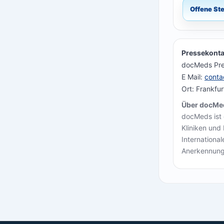
Offene St
Pressekonta
docMeds Pre
E Mail:
cont
Ort: Frankfu
Über docMe
docMeds ist 
Kliniken und
Internationa
Anerkennung 