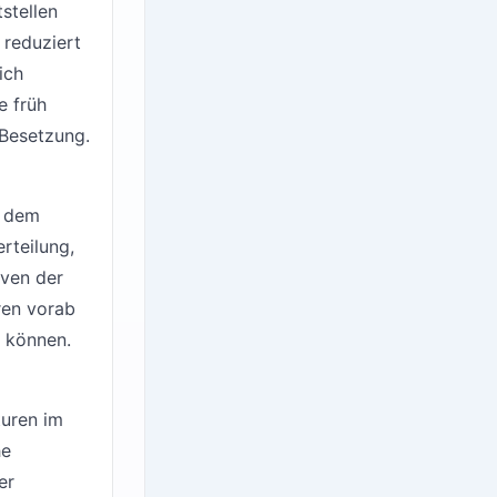
stellen
 reduziert
ich
e früh
 Besetzung.
h dem
rteilung,
iven der
ren vorab
 können.
turen im
he
er