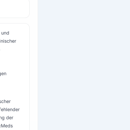
 und
inischer
n
gen
scher
fehlender
ng der
ocMeds