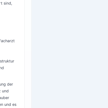
t sind,
„Facharzt
struktur
und
ung der
z und
auber
en und es