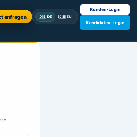
Kunden-Login
zt anfragen
🇩🇪 DE
🇬🇧 EN
Kandidaten-Login
sen ·