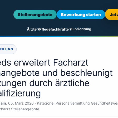
Stellenangebote
Bewerbung starten
Jet
Einrichtung
Ärzte ▾
Pflegefachkräfte ▾
EILUNG
s erweitert Facharzt
nangebote und beschleunigt
ungen durch ärztliche
lifizierung
Main
,
05. März 2026
· Kategorie: Personalvermittlung Gesundheitswe
charzt Stellenangebote