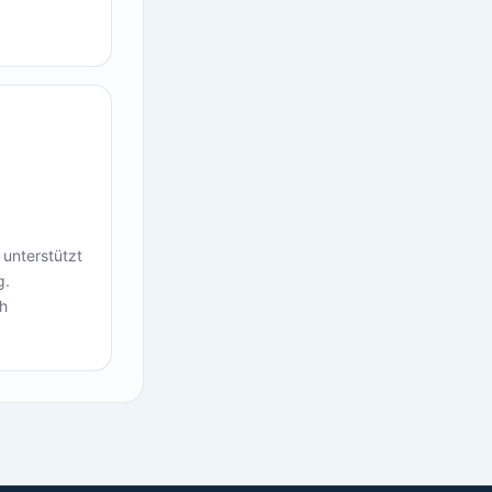
 unterstützt
g.
ch