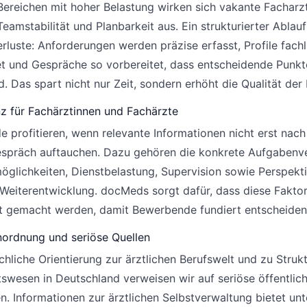
Bereichen mit hoher Belastung wirken sich vakante Facharzt
Teamstabilität und Planbarkeit aus. Ein strukturierter Ablauf
rluste: Anforderungen werden präzise erfasst, Profile fachl
t und Gespräche so vorbereitet, dass entscheidende Punkt
d. Das spart nicht nur Zeit, sondern erhöht die Qualität der
z für Fachärztinnen und Fachärzte
 profitieren, wenn relevante Informationen nicht erst nac
spräch auftauchen. Dazu gehören die konkrete Aufgabenve
öglichkeiten, Dienstbelastung, Supervision sowie Perspekt
 Weiterentwicklung. docMeds sorgt dafür, dass diese Fakto
t gemacht werden, damit Bewerbende fundiert entscheiden
nordnung und seriöse Quellen
chliche Orientierung zur ärztlichen Berufswelt und zu Struk
swesen in Deutschland verweisen wir auf seriöse öffentlic
en. Informationen zur ärztlichen Selbstverwaltung bietet unt