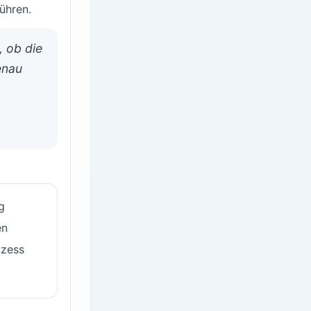
ühren.
, ob die
enau
g
en
ozess