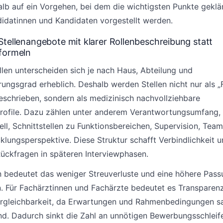
alb auf ein Vorgehen, bei dem die wichtigsten Punkte geklär
idatinnen und Kandidaten vorgestellt werden.
Stellenangebote mit klarer Rollenbeschreibung statt
formeln
llen unterscheiden sich je nach Haus, Abteilung und
erungsgrad erheblich. Deshalb werden Stellen nicht nur als 
eschrieben, sondern als medizinisch nachvollziehbare
ofile. Dazu zählen unter anderem Verantwortungsumfang,
ll, Schnittstellen zu Funktionsbereichen, Supervision, Team
klungsperspektive. Diese Struktur schafft Verbindlichkeit 
Rückfragen in späteren Interviewphasen.
en bedeutet das weniger Streuverluste und eine höhere Pass
. Für Fachärztinnen und Fachärzte bedeutet es Transparen
rgleichbarkeit, da Erwartungen und Rahmenbedingungen s
nd. Dadurch sinkt die Zahl an unnötigen Bewerbungsschleif