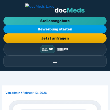
Zum
doc
Meds
Inhalt
springen
Stellenangebote
Bewerbung starten
Jetzt anfragen
🇩🇪 DE
🇬🇧 EN
Von
admin
/
Februar 13, 2026