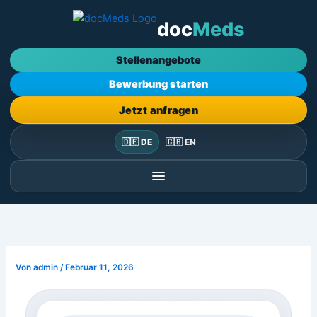
Zum
doc
Meds
Inhalt
springen
Stellenangebote
Bewerbung starten
Jetzt anfragen
🇩🇪 DE
🇬🇧 EN
Von
admin
/
Februar 11, 2026