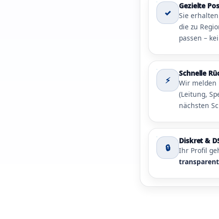
Gezielte Po
✓
Sie erhalte
die zu Regi
passen – kei
Schnelle R
⚡
Wir melden 
(Leitung, S
nächsten Sch
Diskret & 
🔒
Ihr Profil g
transparen