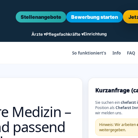
Stellenangebote
Bewerbung starten
Jet
Einrichtung
Ärzte ▾
Pflegefachkräfte ▾
So funktioniert’s
Info
FAQ
Kurzanfrage (c
Sie suchen ein
chefarzt
re Medizin –
Position als
Chefarzt In
wir melden uns.
und passend
Hinweis: Wir arbeiten
weitergegeben.