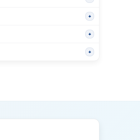
+
+
+