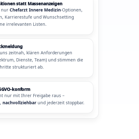
sitionen statt Massenanzeigen
n nur
Chefarzt Innere Medizin
-Optionen,
on, Karrierestufe und Wunschsetting
ne irrelevanten Listen.
ückmeldung
uns zeitnah, klären Anforderungen
pektrum, Dienste, Team) und stimmen die
ritte strukturiert ab.
DSGVO-konform
eht nur mit Ihrer Freigabe raus –
t
,
nachvollziehbar
und jederzeit stoppbar.