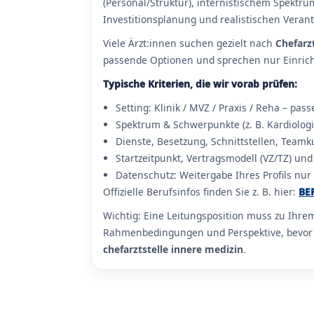
(Personal/Struktur), internistischem Spektrum
Investitionsplanung und realistischen Verant
Viele Ärzt:innen suchen gezielt nach
Chefarz
passende Optionen und sprechen nur Einricht
Typische Kriterien, die wir vorab prüfen:
Setting: Klinik / MVZ / Praxis / Reha – pas
Spektrum & Schwerpunkte (z. B. Kardiologi
Dienste, Besetzung, Schnittstellen, Teamk
Startzeitpunkt, Vertragsmodell (VZ/TZ) und
Datenschutz: Weitergabe Ihres Profils nur
Offizielle Berufsinfos finden Sie z. B. hier:
BE
Wichtig: Eine Leitungsposition muss zu Ihre
Rahmenbedingungen und Perspektive, bevor Ih
chefarztstelle innere medizin
.