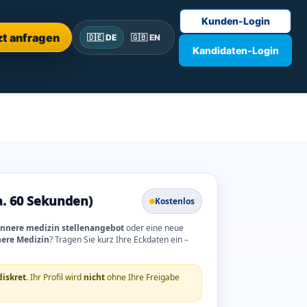
Kunden-Login
zt anfragen
🇩🇪 DE
🇬🇧 EN
Kandidaten-Login
a. 60 Sekunden)
Kostenlos
 innere medizin stellenangebot
oder eine neue
nere Medizin
? Tragen Sie kurz Ihre Eckdaten ein –
diskret
. Ihr Profil wird
nicht
ohne Ihre Freigabe