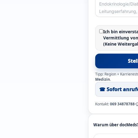
Ich bin einvers
Vermittlung vo
(Keine Weiterg
Ste
Tipp: Region + Karrierest
Medizin
.
☎︎ Sofort anruf
Kontakt:
069 34878788
•
Warum über docMeds? 