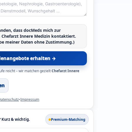
tanden, dass docMeds mich zur
n
Chefarzt Innere Medizin
kontaktiert.
abe meiner Daten ohne Zustimmung.)
llenangebote erhalten →
ufe reicht – wir matchen gezielt
Chefarzt Innere
en
Datenschutz
•
Impressum
Kurz & wichtig.
Premium-Matching