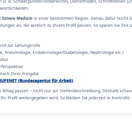
 (z. B. Schwerpunkte/Teilbereiche), Dienstmodell, Schnittstellen (ZN
wortlichkeiten.
t Innere Medizin
in einer bestimmten Region. Genau dafür reicht b
ungen an, die wirklich zu Ihrem Profil passen. So sparen Sie Zei
send zur Leitungsrolle
e, Pneumologie, Endokrinologie/Diabetologie, Nephrologie etc.)
ultur
 Perspektive
 nach Ihrer Freigabe
RUFENET (Bundesagentur für Arbeit)
.
m Alltag passen – nicht nur zur Stellenbeschreibung. Deshalb sch
r Profil weitergegeben wird. So bleiben Sie jederzeit in Kontrol