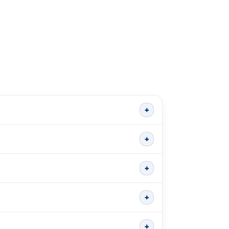
+
+
+
+
+