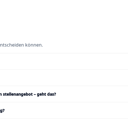
 entscheiden können.
in stellenangebot – geht das?
ng?