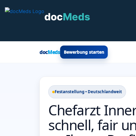
Zum
Inhalt
doc
Meds
springen
doc
Meds
Bewerbung starten
Festanstellung • Deutschlandweit
Chefarzt Inne
schnell, fair 