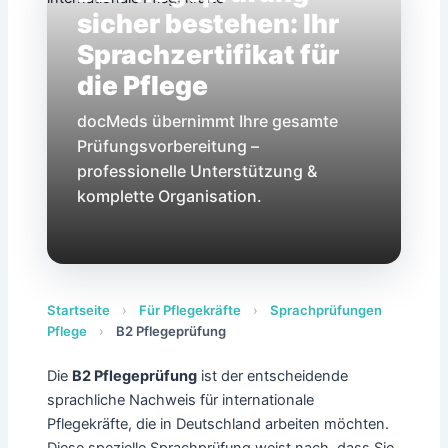
sicher bestehen: Ihr
Sprachzertifikat für
die Pflege
docMeds übernimmt Ihre gesamte
Prüfungsvorbereitung –
professionelle Unterstützung &
komplette Organisation.
Startseite
›
Für Pflegekräfte
›
Sprachprüfungen
Pflege
›
B2 Pflegeprüfung
Die
B2 Pflegeprüfung
ist der entscheidende
sprachliche Nachweis für internationale
Pflegekräfte, die in Deutschland arbeiten möchten.
Diese spezielle Sprachprüfung weist nach, dass Sie