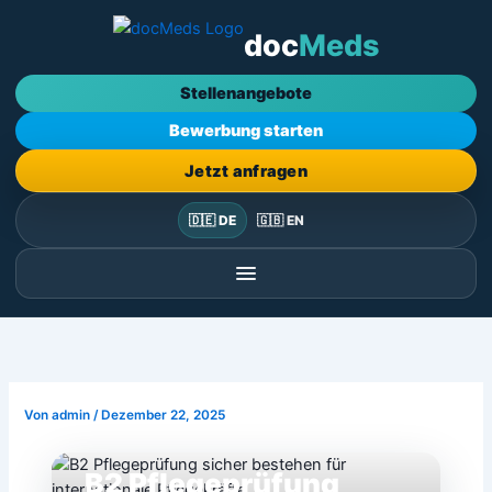
Zum
doc
Meds
Inhalt
springen
Stellenangebote
Bewerbung starten
Jetzt anfragen
🇩🇪 DE
🇬🇧 EN
Von
admin
/
Dezember 22, 2025
B2 Pflegeprüfung