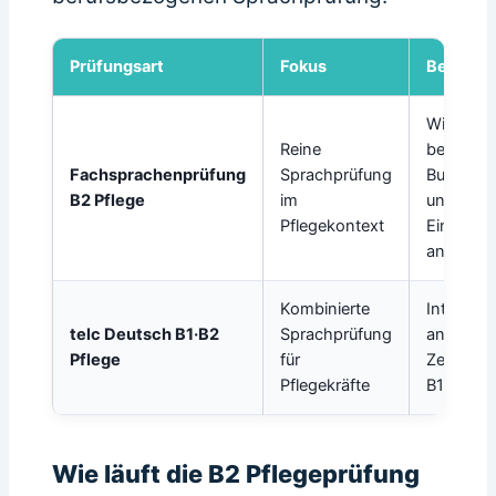
Prüfungsart
Fokus
Besonde
Wird von
Reine
bestimm
Fachsprachenprüfung
Sprachprüfung
Bundeslä
B2 Pflege
im
und
Pflegekontext
Einricht
anerkann
Kombinierte
Internati
telc Deutsch B1·B2
Sprachprüfung
anerkann
Pflege
für
Zertifikat
Pflegekräfte
B1 und B
Wie läuft die B2 Pflegeprüfung