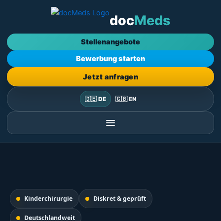
Zum
doc
Meds
Inhalt
springen
Stellenangebote
Bewerbung starten
Jetzt anfragen
🇩🇪 DE
🇬🇧 EN
Kinderchirurgie
Diskret & geprüft
Deutschlandweit