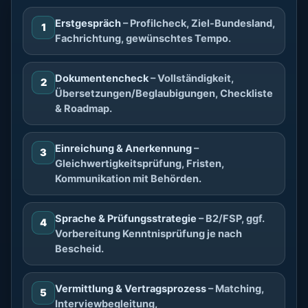
Erstgespräch
– Profilcheck, Ziel-Bundesland,
1
Fachrichtung, gewünschtes Tempo.
Dokumentencheck
– Vollständigkeit,
2
Übersetzungen/Beglaubigungen, Checkliste
& Roadmap.
Einreichung & Anerkennung
–
3
Gleichwertigkeitsprüfung, Fristen,
Kommunikation mit Behörden.
Sprache & Prüfungsstrategie
– B2/FSP, ggf.
4
Vorbereitung Kenntnisprüfung je nach
Bescheid.
Vermittlung & Vertragsprozess
– Matching,
5
Interviewbegleitung,