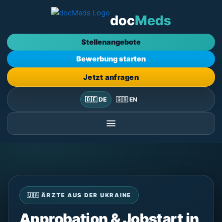
Zum
doc
Meds
Inhalt
springen
Stellenangebote
Bewerbung starten
Jetzt anfragen
🇩🇪 DE
🇬🇧 EN
🇺🇦 ÄRZTE AUS DER UKRAINE
Approbation & Jobstart in