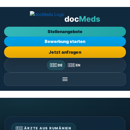
Zum
Inhalt
doc
Meds
springen
Stellenangebote
Bewerbung starten
Jetzt anfragen
🇩🇪 DE
🇬🇧 EN
🇷🇴 ÄRZTE AUS RUMÄNIEN