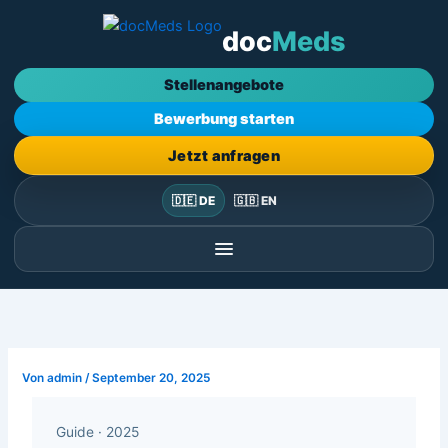
Zum
doc
Meds
Inhalt
springen
Stellenangebote
Bewerbung starten
Jetzt anfragen
🇩🇪 DE
🇬🇧 EN
Von
admin
/
September 20, 2025
Guide · 2025