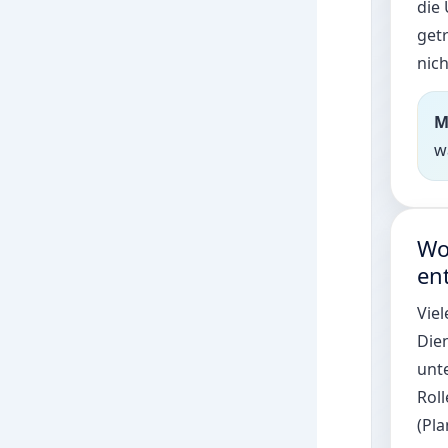
die 
get
nich
M
w
Wo
en
Vie
Dien
unte
Roll
(Pla