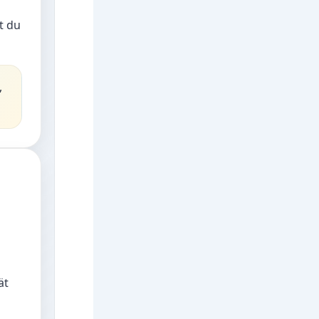
t du
,
ät