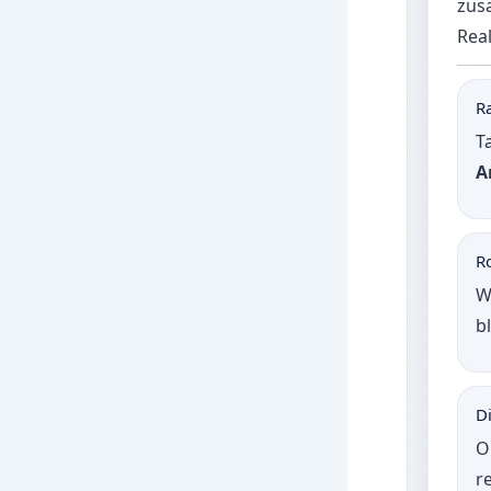
zus
Real
R
T
A
Ro
W
b
D
O
r