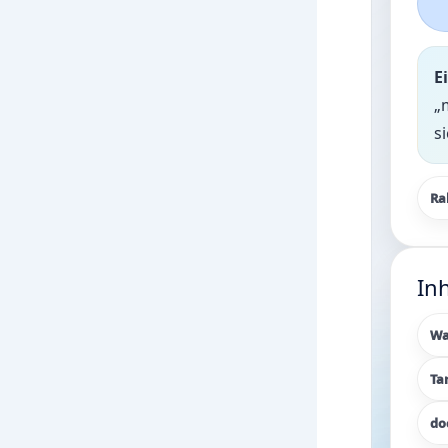
E
„
s
Ra
Inh
Wa
Ta
do