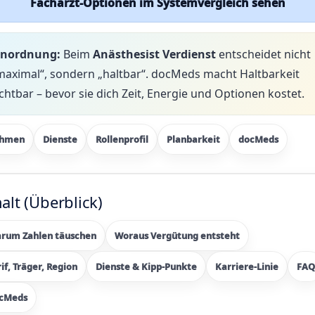
Facharzt-Optionen im Systemvergleich sehen
inordnung:
Beim
Anästhesist Verdienst
entscheidet nicht
maximal“, sondern „haltbar“. docMeds macht Haltbarkeit
ichtbar – bevor sie dich Zeit, Energie und Optionen kostet.
hmen
Dienste
Rollenprofil
Planbarkeit
docMeds
alt (Überblick)
rum Zahlen täuschen
Woraus Vergütung entsteht
rif, Träger, Region
Dienste & Kipp-Punkte
Karriere-Linie
FAQ
cMeds