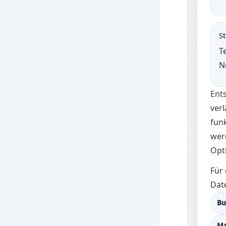
St
T
N
Ent
verl
fun
werd
Opti
Für 
Dat
Bu
Ma