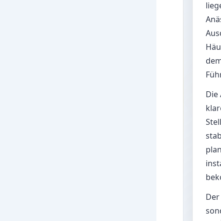
lieg
Anäs
Aus
Häus
dem 
Füh
Die
kla
Stel
stab
pla
ins
bek
Der 
son