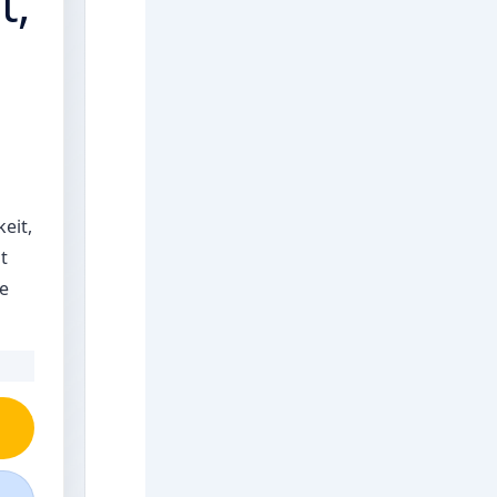
t,
eit,
t
se