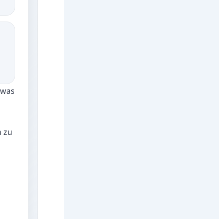
 was
h zu