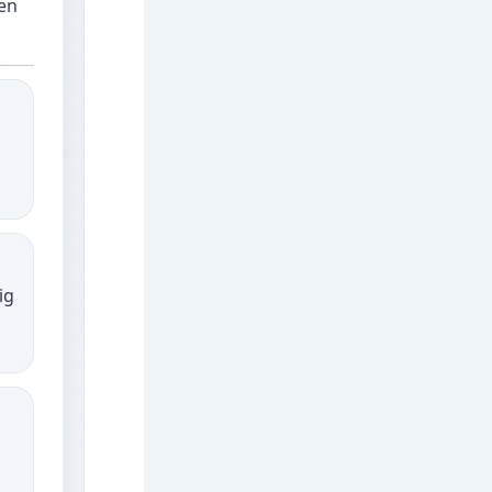
en
ig