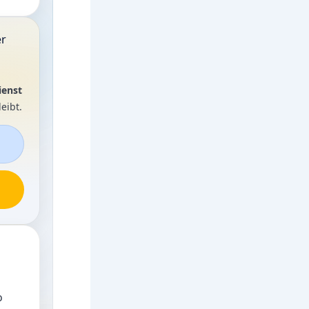
er
ienst
eibt.
o