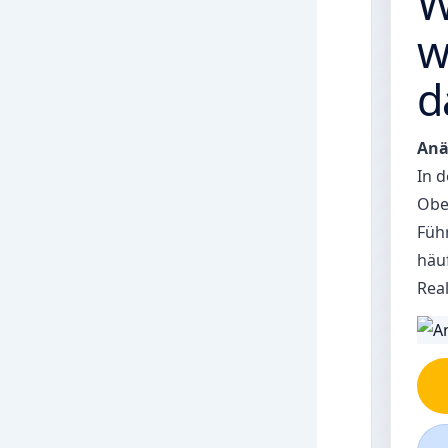
W
w
d
Anä
In d
Ober
Füh
häuf
Rea