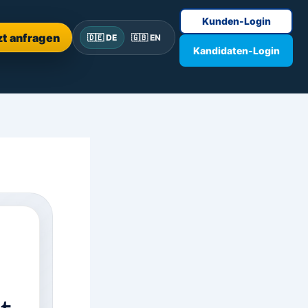
Kunden-Login
zt anfragen
🇩🇪 DE
🇬🇧 EN
Kandidaten-Login