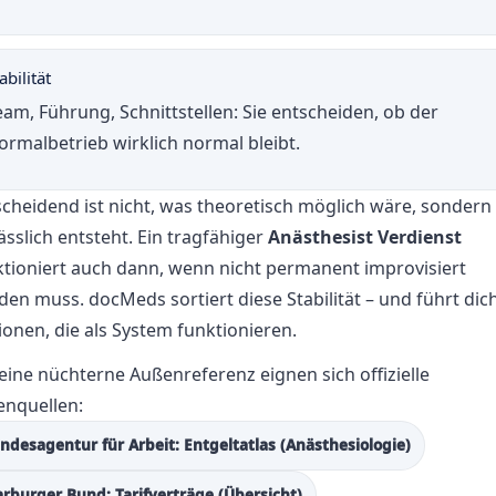
abilität
eam, Führung, Schnittstellen: Sie entscheiden, ob der
ormalbetrieb wirklich normal bleibt.
scheidend ist nicht, was theoretisch möglich wäre, sondern
ässlich entsteht. Ein tragfähiger
Anästhesist Verdienst
ktioniert auch dann, wenn nicht permanent improvisiert
en muss. docMeds sortiert diese Stabilität – und führt dic
onen, die als System funktionieren.
eine nüchterne Außenreferenz eignen sich offizielle
enquellen:
ndesagentur für Arbeit: Entgeltatlas (Anästhesiologie)
rburger Bund: Tarifverträge (Übersicht)