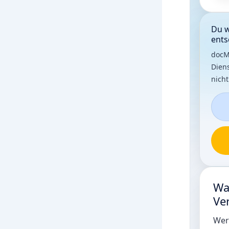
Du w
ents
docM
Diens
nicht
Wa
Ver
Wer