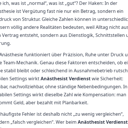
e ich, was ist „normal“, was ist „gut“? Der Haken: In der
thesie ist Vergütung fast nie nur ein Betrag, sondern ein
druck von Struktur. Gleiche Zahlen können in unterschiedli
ern völlig andere Realitäten bedeuten, weil Alltag nicht au
Vertrag entsteht, sondern aus Dienstlogik, Schnittstellen 
rung.
 Anästhesie funktioniert über Präzision, Ruhe unter Druck 
re Team-Mechanik. Genau diese Faktoren entscheiden, ob e
le stabil bleibt oder schleichend in Ausnahmebetrieb rutscht
ilen Settings wirkt
Anästhesist Verdienst
wie Sicherheit:
nbar, nachvollziehbar, ohne ständige Nebenbedingungen. In
tabilen Settings wirkt dieselbe Zahl wie Kompensation: man
ommt Geld, aber bezahlt mit Planbarkeit.
häufigste Fehler ist deshalb nicht „zu wenig vergleichen“,
dern „falsch vergleichen“. Wer beim
Anästhesist Verdienst