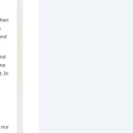
chen
s
und
und
ine
. In
nur