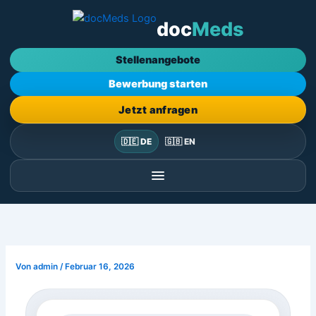
Zum
doc
Meds
Inhalt
springen
Stellenangebote
Bewerbung starten
Jetzt anfragen
🇩🇪 DE
🇬🇧 EN
Von
admin
/
Februar 16, 2026