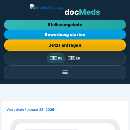
Zum
doc
Meds
Inhalt
springen
Stellenangebote
Bewerbung starten
Jetzt anfragen
🇩🇪 DE
🇬🇧 EN
Von
admin
/
Januar 28, 2026