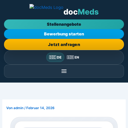
Zum
doc
Meds
Inhalt
springen
Stellenangebote
Bewerbung starten
Jetzt anfragen
🇩🇪 DE
🇬🇧 EN
Von
admin
/
Februar 14, 2026