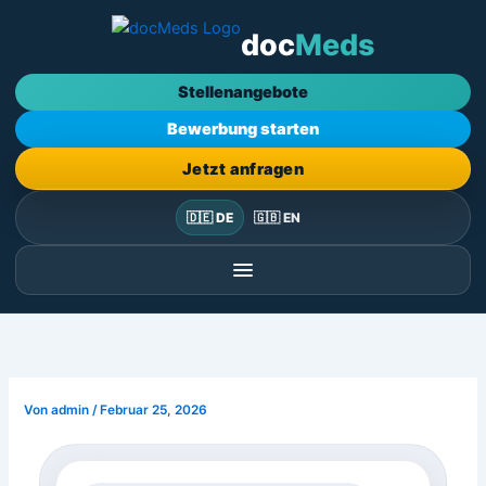
Zum
doc
Meds
Inhalt
springen
Stellenangebote
Bewerbung starten
Jetzt anfragen
🇩🇪 DE
🇬🇧 EN
Von
admin
/
Februar 25, 2026