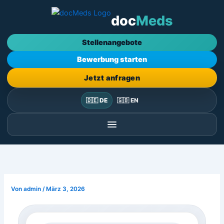
Zum
doc
Meds
Inhalt
springen
Stellenangebote
Bewerbung starten
Jetzt anfragen
🇩🇪 DE
🇬🇧 EN
Von
admin
/
März 3, 2026