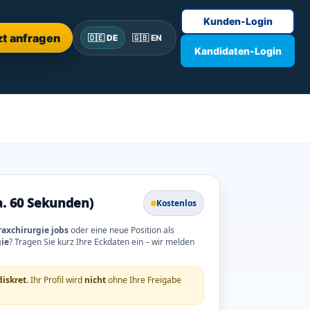
Kunden-Login
zt anfragen
🇩🇪 DE
🇬🇧 EN
Kandidaten-Login
a. 60 Sekunden)
Kostenlos
raxchirurgie jobs
oder eine neue Position als
gie
? Tragen Sie kurz Ihre Eckdaten ein – wir melden
diskret
. Ihr Profil wird
nicht
ohne Ihre Freigabe