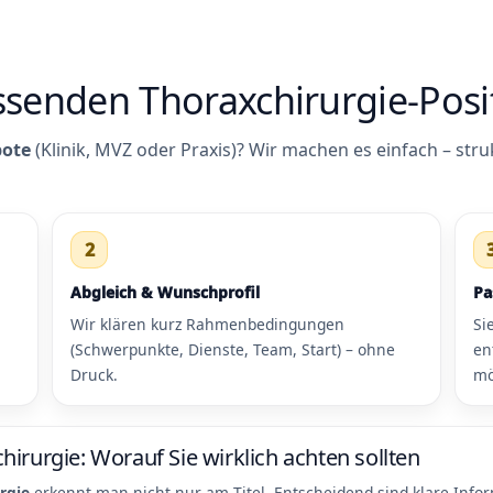
assenden Thoraxchirurgie-Posi
bote
(Klinik, MVZ oder Praxis)? Wir machen es einfach – stru
2
Abgleich & Wunschprofil
Pa
Wir klären kurz Rahmenbedingungen
Si
(Schwerpunkte, Dienste, Team, Start) – ohne
en
Druck.
mö
irurgie: Worauf Sie wirklich achten sollten
rgie
erkennt man nicht nur am Titel. Entscheidend sind klare Infor