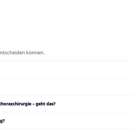
 entscheiden können.
thoraxchirurgie – geht das?
ng?