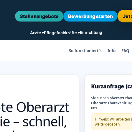
Stellenangebote
Bewerbung starten
Jet
Einrichtung
Ärzte ▾
Pflegefachkräfte ▾
So funktioniert’s
Info
FAQ
Kurzanfrage (c
Sie suchen
oberarzt tho
te Oberarzt
Oberarzt Thoraxchirur
uns.
e – schnell,
Hinweis: Wir arbeiten
weitergegeben.