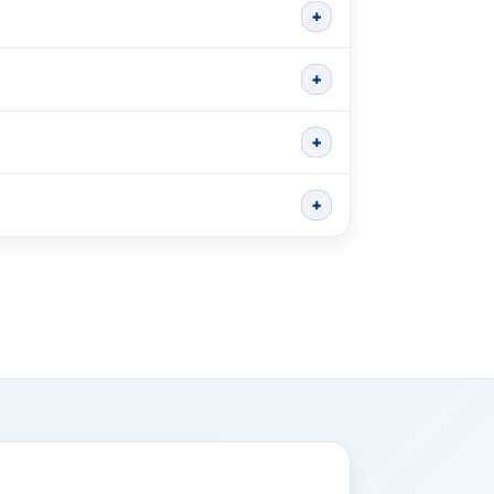
+
+
+
+