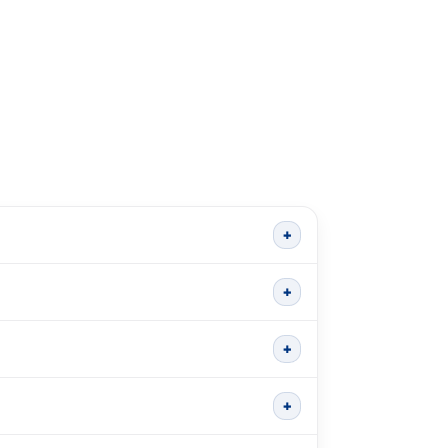
+
+
+
+