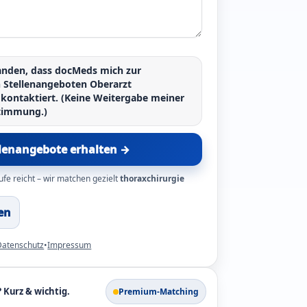
tanden, dass docMeds mich zur
n
Stellenangeboten Oberarzt
kontaktiert. (Keine Weitergabe meiner
timmung.)
llenangebote erhalten →
ufe reicht – wir matchen gezielt
thoraxchirurgie
en
Datenschutz
•
Impressum
Kurz & wichtig.
Premium-Matching