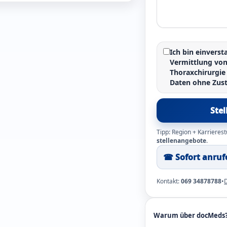
Ich bin einvers
Vermittlung vo
Thoraxchirurgie
Daten ohne Zus
Ste
Tipp: Region + Karrierest
stellenangebote
.
☎︎ Sofort anruf
Kontakt:
069 34878788
•
Warum über docMeds? 