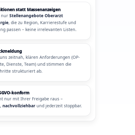
sitionen statt Massenanzeigen
n nur
Stellenangebote Oberarzt
rgie
, die zu Region, Karrierestufe und
ng passen – keine irrelevanten Listen.
ückmeldung
uns zeitnah, klären Anforderungen (OP-
e, Dienste, Team) und stimmen die
ritte strukturiert ab.
DSGVO-konform
eht nur mit Ihrer Freigabe raus –
t
,
nachvollziehbar
und jederzeit stoppbar.