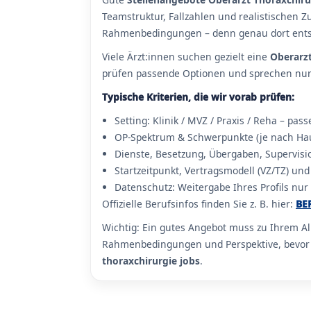
Teamstruktur, Fallzahlen und realistischen Z
Rahmenbedingungen – denn genau dort entste
Viele Ärzt:innen suchen gezielt eine
Oberarzt
prüfen passende Optionen und sprechen nur E
Typische Kriterien, die wir vorab prüfen:
Setting: Klinik / MVZ / Praxis / Reha – pas
OP-Spektrum & Schwerpunkte (je nach Hau
Dienste, Besetzung, Übergaben, Supervis
Startzeitpunkt, Vertragsmodell (VZ/TZ) und
Datenschutz: Weitergabe Ihres Profils nur
Offizielle Berufsinfos finden Sie z. B. hier:
BE
Wichtig: Ein gutes Angebot muss zu Ihrem A
Rahmenbedingungen und Perspektive, bevor Ih
thoraxchirurgie jobs
.