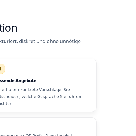
tion
kturiert, diskret und ohne unnötige
3
ssende Angebote
e erhalten konkrete Vorschläge. Sie
tscheiden, welche Gespräche Sie führen
chten.
mationen zu OP-Profil, Dienstmodell,