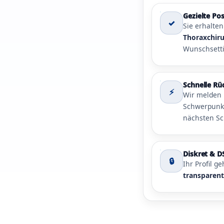
Gezielte Po
✓
Sie erhalte
Thoraxchiru
Wunschsetti
Schnelle R
⚡
Wir melden 
Schwerpunkt
nächsten Sch
Diskret & 
🔒
Ihr Profil g
transparen