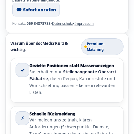
pädiatrie stellenangebote
.
☎︎ Sofort anrufen
Kontakt:
069 34878788
•
Datenschutz
•
Impressum
Warum über docMeds? Kurz &
Premium-
wichtig.
Matching
Gezielte Positionen statt Massenanzeigen
✓
Sie erhalten nur
Stellenangebote Oberarzt
Pädiatrie
, die zu Region, Karrierestufe und
Wunschsetting passen – keine irrelevanten
Listen.
Schnelle Rückmeldung
⚡
Wir melden uns zeitnah, klären
Anforderungen (Schwerpunkte, Dienste,
Team) und stimmen die nächsten Schritte