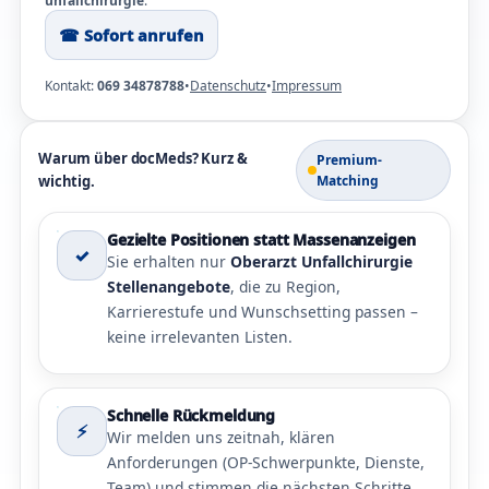
unfallchirurgie
.
☎︎ Sofort anrufen
Kontakt:
069 34878788
•
Datenschutz
•
Impressum
Warum über docMeds? Kurz &
Premium-
wichtig.
Matching
Gezielte Positionen statt Massenanzeigen
✓
Sie erhalten nur
Oberarzt Unfallchirurgie
Stellenangebote
, die zu Region,
Karrierestufe und Wunschsetting passen –
keine irrelevanten Listen.
Schnelle Rückmeldung
⚡
Wir melden uns zeitnah, klären
Anforderungen (OP-Schwerpunkte, Dienste,
Team) und stimmen die nächsten Schritte