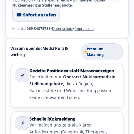
Tipp: Region + Karrierestufe reicht – wir matchen gezielt
Nuklearmedizin Stellenangebote
.
☎︎ Sofort anrufen
Kontakt:
069 34878788
•
Datenschutz
•
Impressum
Warum über docMeds? Kurz &
Premium-
wichtig.
Matching
Gezielte Positionen statt Massenanzeigen
✓
Sie erhalten nur
Oberarzt Nuklearmedizin
Stellenangebote
, die zu Region,
Karrierestufe und Wunschsetting passen –
keine irrelevanten Listen.
Schnelle Rückmeldung
⚡
Wir melden uns zeitnah, klären
Anforderungen (Diagnostik, Therapien,