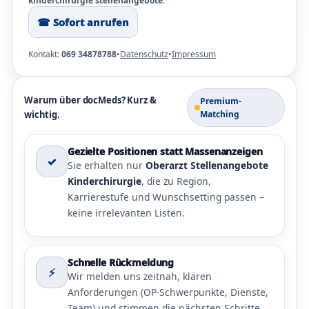
kinderchirurgie stellenangebote
.
☎︎ Sofort anrufen
Kontakt:
069 34878788
•
Datenschutz
•
Impressum
Warum über docMeds? Kurz &
Premium-
wichtig.
Matching
Gezielte Positionen statt Massenanzeigen
✓
Sie erhalten nur
Oberarzt Stellenangebote
Kinderchirurgie
, die zu Region,
Karrierestufe und Wunschsetting passen –
keine irrelevanten Listen.
Schnelle Rückmeldung
⚡
Wir melden uns zeitnah, klären
Anforderungen (OP-Schwerpunkte, Dienste,
Team) und stimmen die nächsten Schritte