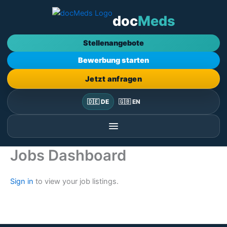
Zum
doc
Meds
Inhalt
springen
Stellenangebote
Bewerbung starten
Jetzt anfragen
🇩🇪 DE
🇬🇧 EN
Jobs Dashboard
Sign in
to view your job listings.