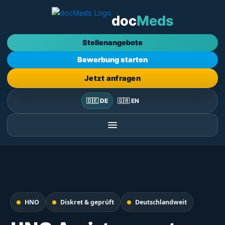
Zum
doc
Meds
Inhalt
springen
Stellenangebote
Bewerbung starten
Jetzt anfragen
🇩🇪 DE
🇬🇧 EN
HNO
Diskret & geprüft
Deutschlandweit