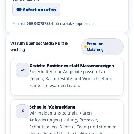
Rechtsmedizin
.
☎︎ Sofort anrufen
Kontakt:
069 34878788
•
Datenschutz
•
Impressum
Warum über docMeds? Kurz &
Premium-
wichtig.
Matching
Gezielte Positionen statt Massenanzeigen
✓
Sie erhalten nur Angebote passend zu
Region, Karrierestufe und Wunschsetting –
keine irrelevanten Listen.
Schnelle Rückmeldung
⚡
Wir melden uns zeitnah, klären
Anforderungen (Leitung, Prozesse,
Schnittstellen, Dienste, Team) und stimmen
die nächsten Schritte strukturiert ab.