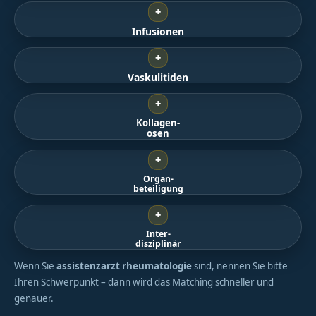
+
Infusionen
+
Vaskulitiden
+
Kollagen-
osen
+
Organ-
beteiligung
+
Inter-
disziplinär
Wenn Sie
assistenzarzt rheumatologie
sind, nennen Sie bitte
Ihren Schwerpunkt – dann wird das Matching schneller und
genauer.