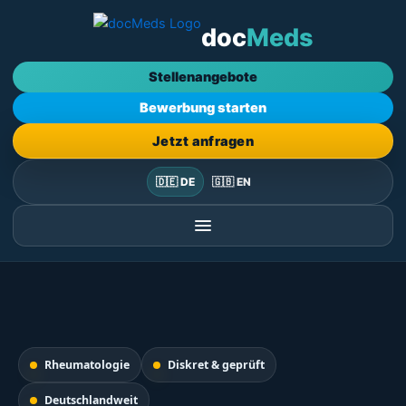
Zum
doc
Meds
Inhalt
springen
Stellenangebote
Bewerbung starten
Jetzt anfragen
🇩🇪 DE
🇬🇧 EN
Rheumatologie
Diskret & geprüft
Deutschlandweit