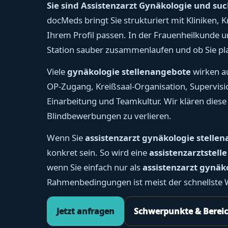
Sie sind Assistenzarzt Gynäkologie und such
docMeds bringt Sie strukturiert mit Kliniken
Ihrem Profil passen. In der Frauenheilkunde u
Station sauber zusammenlaufen und ob Sie pla
Viele
gynäkologie stellenangebote
wirken au
OP-Zugang, Kreißsaal-Organisation, Supervis
Einarbeitung und Teamkultur. Wir klären diese
Blindbewerbungen zu verlieren.
Wenn Sie
assistenzarzt gynäkologie stelle
konkret sein. So wird eine
assistenzarztstell
wenn Sie einfach nur als
assistenzarzt gynäk
Rahmenbedingungen ist meist der schnellste W
Jetzt anfragen
Schwerpunkte & Berei