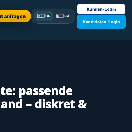
Kunden-Login
zt anfragen
🇩🇪 DE
🇬🇧 EN
Kandidaten-Login
te: passende
and – diskret &