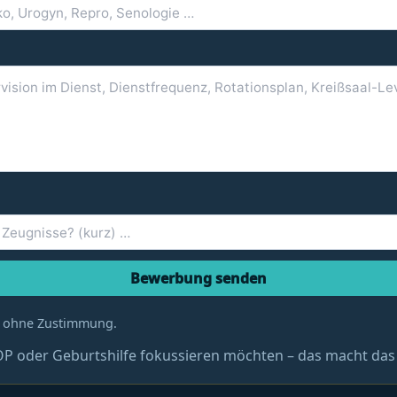
Bewerbung senden
en ohne Zustimmung.
 OP oder Geburtshilfe fokussieren möchten – das macht das 