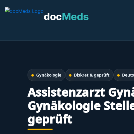
Zum
Inhalt
doc
Meds
springen
Gynäkologie
Diskret & geprüft
Deuts
Assistenzarzt Gyn
Gynäkologie Stell
geprüft