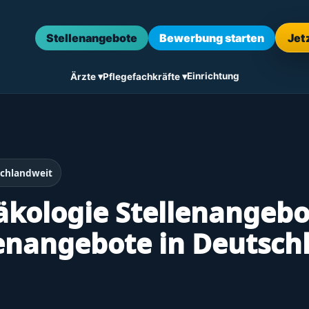
Stellenangebote
Bewerbung starten
Jet
Einrichtung
Ärzte ▾
Pflegefachkräfte ▾
chlandweit
äkologie Stellenangebo
enangebote in Deutschl